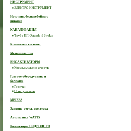
ИНСТРУМЕНТ
ЭЛЕКТРО ИНСТРУМЕНТ
Источник бесперебойного
питания
КАНАЛИЗАЦИЯ
Труба ПП Ostendorf Skolan
Крепежные системы
Металопластик
БИОАКТИВАТОРЫ
Крема,эмульсии для рук
Газовое обородувание и
баллоны
Горелки
Огнетушители
MEIBES
Запорно-регул. арматура
Автоматика WATTS
Коллекторы ГИДРОЛОГО