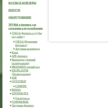
КОТЛЫ И БОЙЛЕРЫ
НЕПТУН
ОБОРУДОВАНИЕ
ТРУБЫ и фитинги для
отопления и водоснабжения
VIEGA (фитинги и трубы
под пайку)
VIEGA (Бронзовые
фиттинги)
Латунные коллектора
Kisan
APE фитинги
Baenninger (зеленый
полипропилен)
BRASSMEN теплый пол
EKOPLASTIK
(Полипропилен)
FAR
OVENTROP
COMPIPE
REHAU
UPONOR PEX
Теплотрасса
ГОФРАФЛЕКС
Латунные фитинги