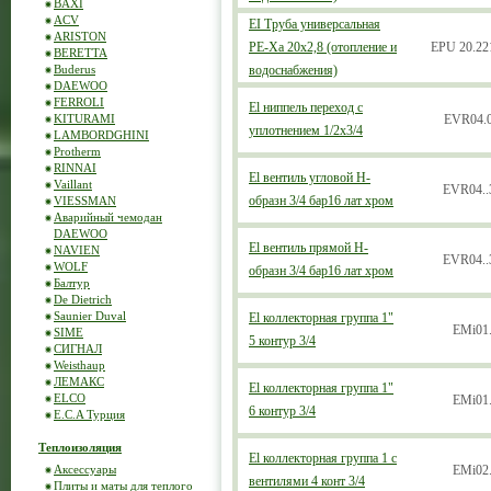
BAXI
ACV
EI Труба универсальная
ARISTON
РЕ-Ха 20х2,8 (отопление и
EРU 20.22
BERETTA
Buderus
водоснабжения)
DAEWOO
FERROLI
El ниппель переход с
KITURAMI
EVR04.
уплотнением 1/2х3/4
LAMBORDGHINI
Protherm
RINNAI
El вентиль угловой Н-
Vaillant
EVR04..
образн 3/4 бар16 лат хром
VIESSMAN
Аварийный чемодан
DAEWOO
El вентиль прямой Н-
NAVIEN
EVR04..
WOLF
образн 3/4 бар16 лат хром
Балтур
De Dietrich
Saunier Duval
El коллекторная группа 1"
EMi01
SIME
5 контур 3/4
СИГНАЛ
Weisthaup
ЛЕМАКС
El коллекторная группа 1"
ELCO
EMi01
6 контур 3/4
E.C.A Турция
Теплоизоляция
El коллекторная группа 1 с
Аксессуары
EMi02
вентилями 4 конт 3/4
Плиты и маты для теплого