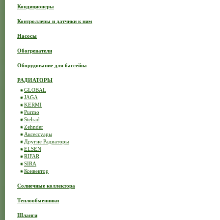
Кондиционеры
Контроллеры и датчики к ним
Насосы
Обогреватели
Оборудование для бассейна
РАДИАТОРЫ
GLOBAL
JAGA
KERMI
Purmo
Stelrad
Zehnder
Аксессуары
Другие Радиаторы
ELSEN
RIFAR
SIRA
Конвектор
Солнечные коллектора
Теплообменники
Шланги