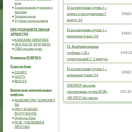
пола
Теплоизоляция рулонная и
El коллекторная группа 1 c
листовая
вентил и расходомерами 5
EMi03
Теплоноситель
контур 3/4
Трубная теплоизоляция
ПРЕДОХРАНИТЕЛЬНАЯ
El коллекторная группа 1 с
EMi02
АРМАТУРА
вентилями 8 конт 3/4
КЛАПАНЫ ОБРАТНЫЕ
ЛЕН,ПАСТА,ФУМ,НИТЬ
EL Комбинированная
СИМ производство
гребенка д 20 с
EWG20
Резиновая ПЛИТКА
гидрострелкой 1" 2 контура
Ёмкости,баки
El коллекторная группа 1 с
EMi02
ZILMET
вентилями 9 конт 3/4
WATTS
REFLEX
ПИОНЕР насосная
Контрольно-измерительные
смесительная группа М-90-
EFG20.
приборы
180 DN25 без насоса
МАНОМЕТРЫ,ТЕРМОМЕТ
РЫ
ПРЕД.КЛАПАН,
ВОЗДУХООТВ.
Приборы Testo
РЕЛЕ ДАВЛЕНИЯ И
ПРОТОКА