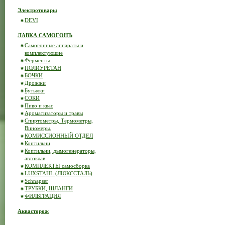
Электротовары
DEVI
ЛАВКА САМОГОНЪ
Самогонные аппараты и
комплектуюшие
Ферменты
ПОЛИУРЕТАН
БОЧКИ
Дрожжи
Бутылки
СОКИ
Пиво и квас
Ароматизаторы и травы
Спиртометры, Термометры,
Виномеры.
КОМИССИОННЫЙ ОТДЕЛ
Коптильни
Коптильни, дымогенераторы,
автоклав
КОМПЛЕКТЫ самосборка
LUXSTAHL (ЛЮКССТАЛЬ)
Schnapser
ТРУБКИ, ШЛАНГИ
ФИЛЬТРАЦИЯ
Аквасторож