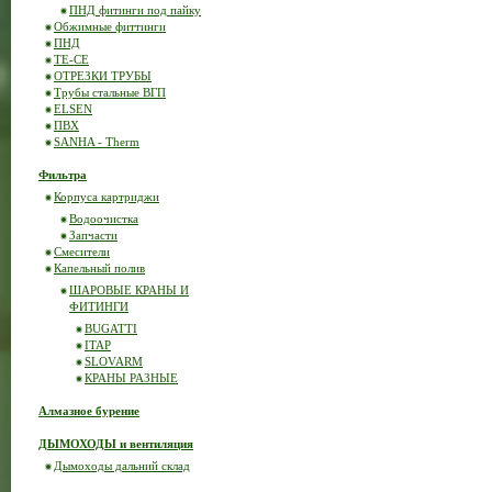
ПНД фитинги под пайку
Обжимные фиттинги
ПНД
ТЕ-СЕ
ОТРЕЗКИ ТРУБЫ
Трубы стальные ВГП
ELSEN
ПВХ
SANHA - Therm
Фильтра
Корпуса картриджи
Водоочистка
Запчасти
Смесители
Капельный полив
ШАРОВЫЕ КРАНЫ И
ФИТИНГИ
BUGATTI
ITAP
SLOVARM
КРАНЫ РАЗНЫЕ
Алмазное бурение
ДЫМОХОДЫ и вентиляция
Дымоходы дальний склад