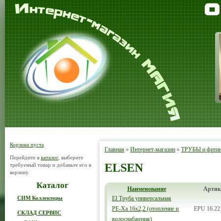
О
Корзина пуста
Главная
»
Интернет-магазин
»
ТРУБЫ и фитинг
Перейдите в
каталог
, выберите
ELSEN
требуемый товар и добавьте его в
корзину.
Каталог
Наименование
Артик
СИМ Коллекторы
EI Труба универсальная
РЕ-Ха 16х2,2 (отопление и
EРU 16.22
СКЛАД СЕРВИС
водоснабжения)