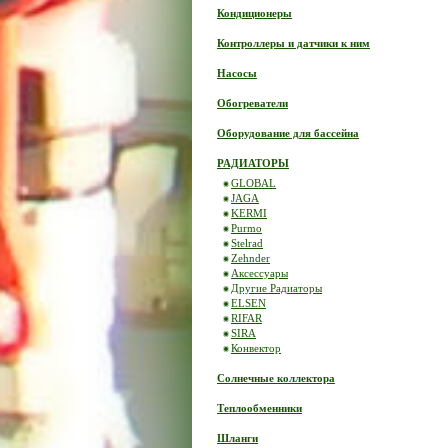
Кондиционеры
Контроллеры и датчики к ним
Насосы
Обогреватели
Оборудование для бассейна
РАДИАТОРЫ
GLOBAL
JAGA
KERMI
Purmo
Stelrad
Zehnder
Аксессуары
Другие Радиаторы
ELSEN
RIFAR
SIRA
Конвектор
Солнечные коллектора
Теплообменники
Шланги