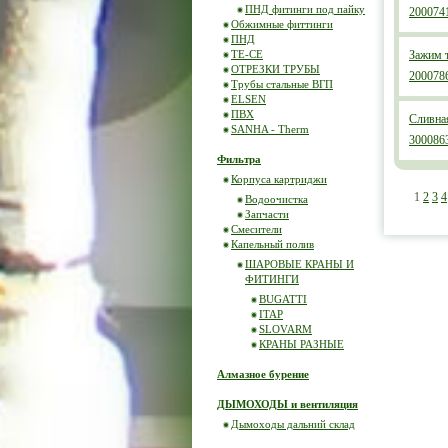
ПНД фитинги под пайку
200074
Обжимные фиттинги
ПНД
ТЕ-СЕ
Зажим 
ОТРЕЗКИ ТРУБЫ
200078
Трубы стальные ВГП
ELSEN
ПВХ
Сливная
SANHA - Therm
300086
Фильтра
Корпуса картриджи
1
2
3
4
Водоочистка
Запчасти
Смесители
Капельный полив
ШАРОВЫЕ КРАНЫ И
ФИТИНГИ
BUGATTI
ITAP
SLOVARM
КРАНЫ РАЗНЫЕ
Алмазное бурение
ДЫМОХОДЫ и вентиляция
Дымоходы дальний склад