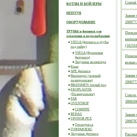
Coaxia
КОТЛЫ И БОЙЛЕРЫ
НЕПТУН
Зажим 
200077
ОБОРУДОВАНИЕ
ТРУБЫ и фитинги для
Прокла
отопления и водоснабжения
вентил
VIEGA (фитинги и трубы
(102161
под пайку)
VIEGA (Бронзовые
Проклад
фиттинги)
Латунные коллектора
кольцо
Kisan
APE фитинги
Зажим 
Baenninger (зеленый
полипропилен)
200077
BRASSMEN теплый пол
EKOPLASTIK
(Полипропилен)
Сенсор
FAR
300026
OVENTROP
COMPIPE
REHAU
Зажим 
UPONOR PEX
200078
Теплотрасса
ГОФРАФЛЕКС
Латунные фитинги
Рассек