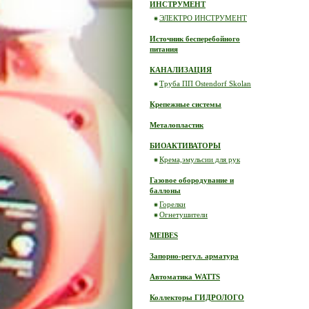
ИНСТРУМЕНТ
ЭЛЕКТРО ИНСТРУМЕНТ
Источник бесперебойного
питания
КАНАЛИЗАЦИЯ
Труба ПП Ostendorf Skolan
Крепежные системы
Металопластик
БИОАКТИВАТОРЫ
Крема,эмульсии для рук
Газовое обородувание и
баллоны
Горелки
Огнетушители
MEIBES
Запорно-регул. арматура
Автоматика WATTS
Коллекторы ГИДРОЛОГО