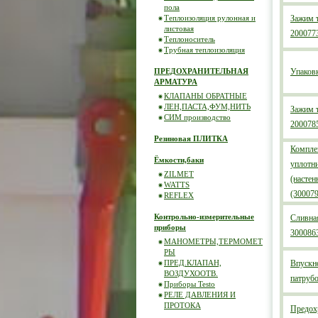
пола
Теплоизоляция рулонная и
Зажим 
листовая
200077
Теплоноситель
Трубная теплоизоляция
ПРЕДОХРАНИТЕЛЬНАЯ
Упаков
АРМАТУРА
КЛАПАНЫ ОБРАТНЫЕ
ЛЕН,ПАСТА,ФУМ,НИТЬ
Зажим 
СИМ производство
200078
Резиновая ПЛИТКА
Компле
Ёмкости,баки
уплотн
ZILMET
(настен
WATTS
(30007
REFLEX
Контрольно-измерительные
Сливная
приборы
300086
МАНОМЕТРЫ,ТЕРМОМЕТ
РЫ
ПРЕД.КЛАПАН,
Впускн
ВОЗДУХООТВ.
патруб
Приборы Testo
РЕЛЕ ДАВЛЕНИЯ И
ПРОТОКА
Предох