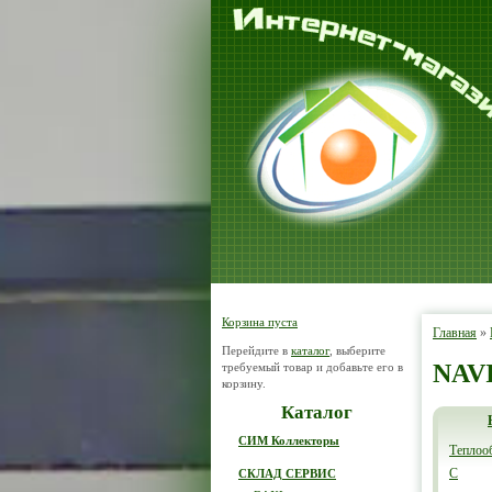
Корзина пуста
Главная
»
Перейдите в
каталог
, выберите
NAV
требуемый товар и добавьте его в
корзину.
Каталог
СИМ Коллекторы
Теплоо
С
СКЛАД СЕРВИС