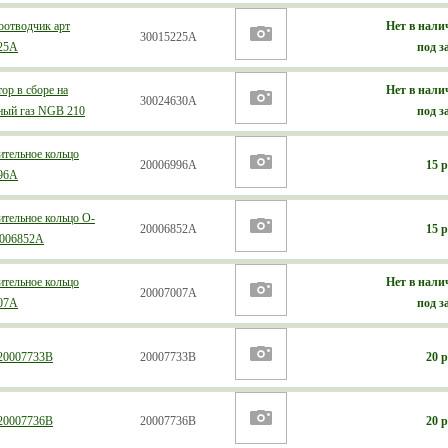
оотводчик арт
Нет в нали
30015225А
25А
под з
ор в сборе на
Нет в нали
30024630A
ный газ NGB 210
под з
ительное кольцо
20006996А
15 р
96А
ительное кольцо О-
20006852А
15 р
0006852А
ительное кольцо
Нет в нали
20007007А
07А
под з
20007733В
20007733В
20 р
20007736В
20007736В
20 р