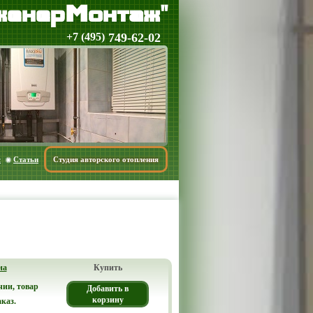
енерМонтаж"
+7 (495)
749-62-02
с
Статьи
Студия авторского отопления
на
Купить
чии, товар
Добавить в
корзину
аказ.