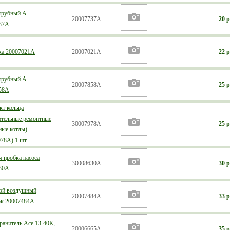
трубный А
20007737А
20 р
37А
ка 20007021А
20007021А
22 р
трубный А
20007858А
25 р
58А
кт кольца
ительные ремонтные
30007978А
25 р
ные котлы)
978А) 1 шт
 пробка насоса
30008630А
30 р
30А
ой воздушный
20007484А
33 р
ок 20007484А
ранитель Асе 13-40К,
20006665А
35 р