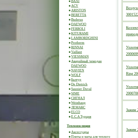
BAXI
ACV
Воздух
ARISTON
300152
BERETTA
Buderus
DAEWOO
Коллект
FERROLI
KITURAMI
природ
LAMBORDGHINI
Protherm
RINNAI
Уплотн
Vaillant
200069
VIESSMAN
Аварийный чемодан
DAEWOO
Уплотн
NAVIEN
Ring 2
WOLF
Балтур
De Dietrich
Уплотн
Saunier Duval
200070
SIME
СИГНАЛ
Weisthaup
ЛЕМАКС
Зажим 
ELCO
E.C.A Турция
Теплоизоляция
Зажим 
Аксессуары
Плиты и маты для теплого