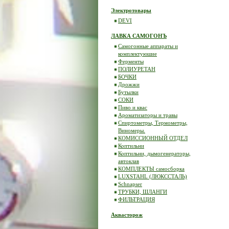
Электротовары
DEVI
ЛАВКА САМОГОНЪ
Самогонные аппараты и
комплектуюшие
Ферменты
ПОЛИУРЕТАН
БОЧКИ
Дрожжи
Бутылки
СОКИ
Пиво и квас
Ароматизаторы и травы
Спиртометры, Термометры,
Виномеры.
КОМИССИОННЫЙ ОТДЕЛ
Коптильни
Коптильни, дымогенераторы,
автоклав
КОМПЛЕКТЫ самосборка
LUXSTAHL (ЛЮКССТАЛЬ)
Schnapser
ТРУБКИ, ШЛАНГИ
ФИЛЬТРАЦИЯ
Аквасторож