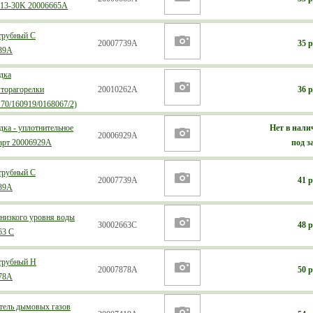
l 13-30K 20006665А
трубный С
20007739А
35 р
39А
дка
яторагорелки
20010262А
36 р
70/160919/0168067/2)
ка - уплотнительное
Нет в нали
20006929А
 арт 20006929А
под з
трубный С
20007739А
41 р
39А
 низкого уровня воды
30002663С
48 р
63 С
трубный Н
20007878А
50 р
78А
атель дымовых газов