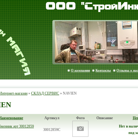
ООО "СтройИнж
О компании
Контакты
Отзывы о на
Интернет-магазин
»
СКЛАД СЕРВИС
»
NAVIEN
IEN
Наименование
Артикул
Фото
Описание
Це
бменник арт 30012859
Нет в нали
30012859С
под з