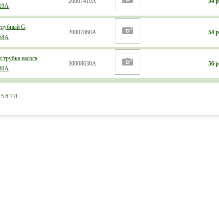
20007419А
54 р
19А
трубный G
20007868А
54 р
68А
 трубка насоса
30008630А
56 р
30А
5
6
7
8